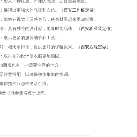
正式：给人一种庄重、严谨的感觉，适合重要场合。
气场：展现出更强大的气场和自信。（
西安工作服定做
）
身材：能够在视觉上调整身形，使身材看起来更加挺拔。
时尚感：具有独特的设计感，更显时尚品味。（
西安职业装定做
）
细节：展示更多的服装细节和工艺。
性较好：相比单排扣，提供更好的保暖效果。（
西安西服定做
）
性高：双排扣的设计使衣服更加稳固。
扣西服也有一些需要注意的地方：
时需要注意搭配，以确保整体形象的协调。
不如单排扣西服那样灵活百搭。
些场合可能会显得过于正式。