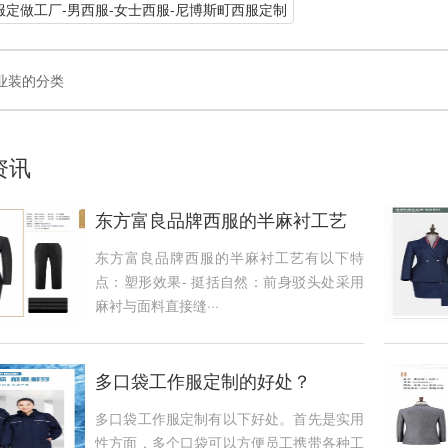
服定做工厂-男西服-女士西服-尼博斯町西服定制
业装的分类
资讯
东方富良品牌西服的半麻衬工艺
的特点？
东方富良品牌西服的半麻衬工艺有以下特
点：塑形效果- 挺括自然：前身驳头处采用
麻衬与面料直接缝···
多口袋工作服定制的好处？
多口袋工作服定制有以下好处。首先是实用
性方面，多个口袋可以方便员工携带各种工