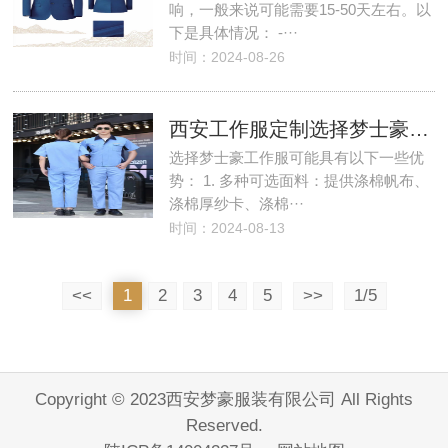
响，一般来说可能需要15-50天左右。以
下是具体情况： -···
时间：2024-08-26
西安工作服定制选择梦士豪工作服的优势有哪些？
选择梦士豪工作服可能具有以下一些优
势： 1. 多种可选面料：提供涤棉帆布、
涤棉厚纱卡、涤棉···
时间：2024-08-13
<<
1
2
3
4
5
>>
1/5
Copyright © 2023西安梦豪服装有限公司 All Rights
Reserved.