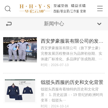
新闻中心
西安梦豪服装有限公司的发展历程是怎样的？
西安梦豪服装有限公司（旗下梦士豪）
完整发展历程整体分为品牌初创期、实
体建厂标准化、多品牌扩张成熟期、···
时间：2026-07-13
戗驳头西服的历史和文化背景
戗驳头西服有着独特的历史和文化背
景： 1. 历史起源：- 19 世纪的欧洲时尚
变革：戗驳头···
时间：2024-10-14